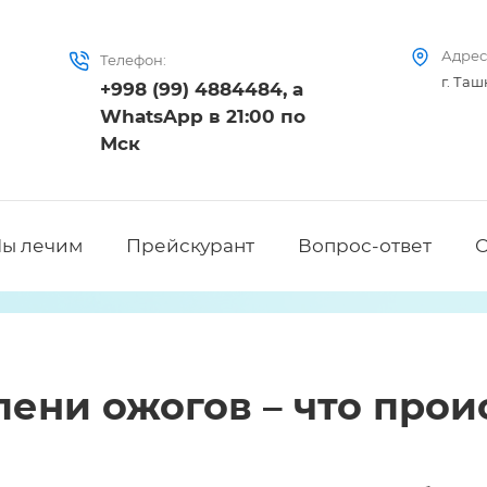
Адрес
Телефон:
г. Таш
+998 (99) 4884484, а
,
WhatsApp в 21:00 по
Мск
ы лечим
Прейскурант
Вопрос-ответ
пени ожогов – что прои