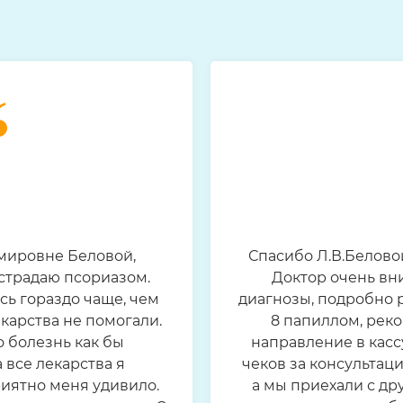
мировне Беловой,
Спасибо Л.В.Белово
страдаю псориазом.
Доктор очень вн
ь гораздо чаще, чем
диагнозы, подробно 
екарства не помогали.
8 папиллом, реко
о болезнь как бы
направление в кассу
 все лекарства я
чеков за консультаци
риятно меня удивило.
а мы приехали с д