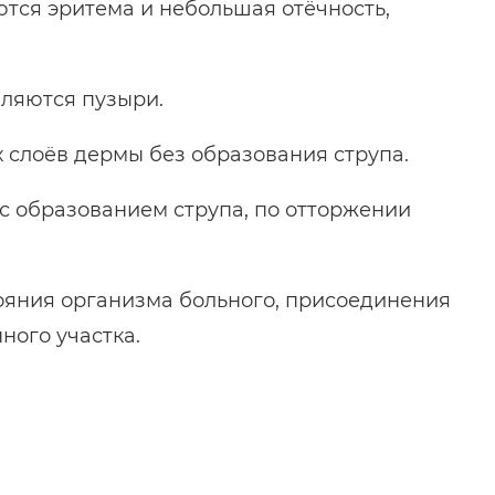
ются эритема и небольшая отёчность,
вляются пузыри.
х слоёв дермы без образования струпа.
 с образованием струпа, по отторжении
тояния организма больного, присоединения
ного участка.