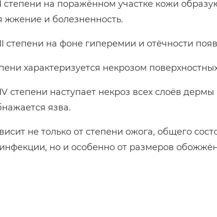
I степени на поражённом участке кожи образу
 жжение и болезненность.
II степени на фоне гиперемии и отёчности поя
тепени характеризуется некрозом поверхностны
IV степени наступает некроз всех слоёв дермы
бнажается язва.
висит не только от степени ожога, общего сос
инфекции, но и особенно от размеров обожжён