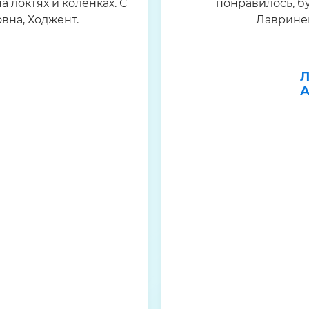
а локтях и коленках. С
понравилось, б
вна, Ходжент.
Лавринен
Л
А