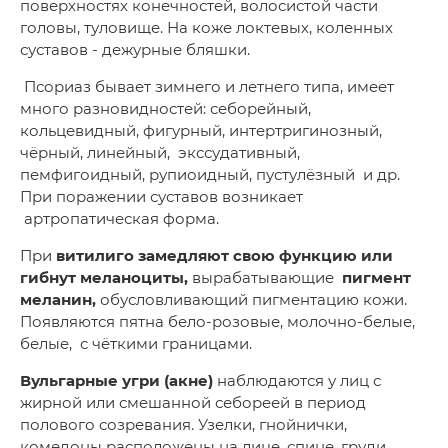
поверхностях конечностей, волосистой части
головы, туловище. На коже локтевых, коленных
суставов - дежурные бляшки.
Псориаз бывает зимнего и летнего типа, имеет
много разновидностей: себорейный,
кольцевидный, фигурный, интертригинозный,
чёрный, линейный, экссудативный,
пемфигоидный, рупиоидный, пустулёзный и др.
При поражении суставов возникает
артропатическая форма.
При
витилиго
замедляют свою функцию или
гибнут меланоциты,
вырабатывающие
пигмент
меланин,
обусловливающий пигментацию кожи.
Появляются пятна бело-розовые, молочно-белые,
белые, с чёткими границами.
Вульгарные угри
(акне)
наблюдаются у лиц с
жирной или смешанной себореей в период
полового созревания. Узелки, гнойнички,
комедоны расположены на лице, спине, груди.