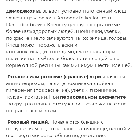
Демодекоз
вызывает условно-патогенный клещ -
железница угревая (Demodex folliculorum и
Demodex brevis). Клещ существует в организме
более 80% здоровых людей. Гнойнички, узелки,
покраснение локализуются на коже лица, головы.
Клещ может поражать веки и
конъюнктиву. Диагноз демодекоз ставят при
2
наличии на 1 см
кожи более пяти клещей, а на
корне одной ресницы как минимум шести клещей.
Розацеа или розовые (красные) угри
являются
ангионеврозом, на лице возникают стойкая
гиперемия (покраснение), узелки, гнойнички,
телеангиэктазии. При
периоральном дерматите
вокруг рта появляются узелки, пузырьки на фоне
покрасневшей кожи.
Розовый лишай.
Появляются бляшки с
шелушением в центре, чаще на туловище, весной и
осенью, отмечается общее недомогание.